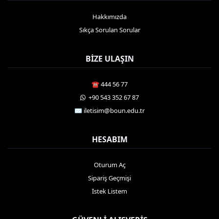
Hakkımızda
Sıkça Sorulan Sorular
BIZE ULAŞIN
☎️ 444 56 77
️ +90 543 352 67 87
✉️ iletisim@boun.edu.tr
HESABIM
Oturum Aç
Sipariş Geçmişi
İstek Listem