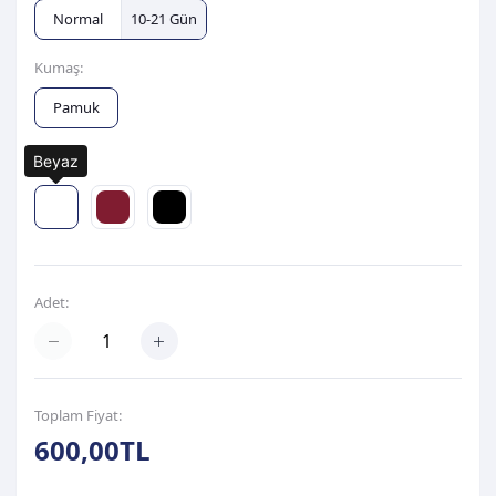
Normal
10-21 Gün
Kumaş:
Pamuk
Beyaz
Renk:
Adet:
Toplam Fiyat:
600,00TL