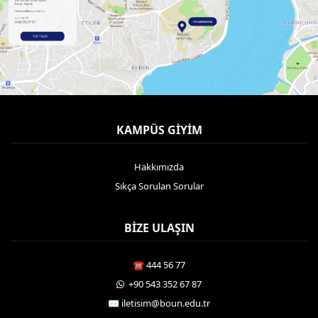
KAMPÜS GIYIM
Hakkımızda
Sıkça Sorulan Sorular
BIZE ULAŞIN
☎️ 444 56 77
️ +90 543 352 67 87
✉️ iletisim@boun.edu.tr