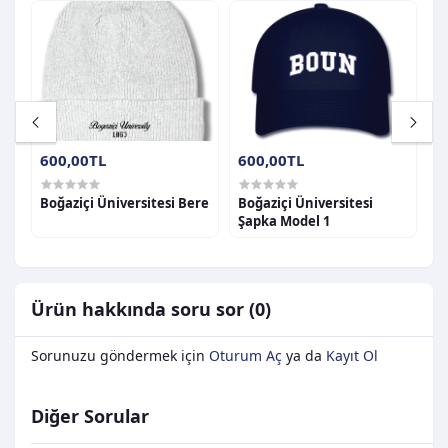
600,00TL
600,00TL
6
Boğaziçi Üniversitesi Bere
Boğaziçi Üniversitesi
B
Şapka Model 1
Ş
Ürün hakkında soru sor (0)
Sorunuzu göndermek için
Oturum Aç
ya da
Kayıt Ol
Diğer Sorular