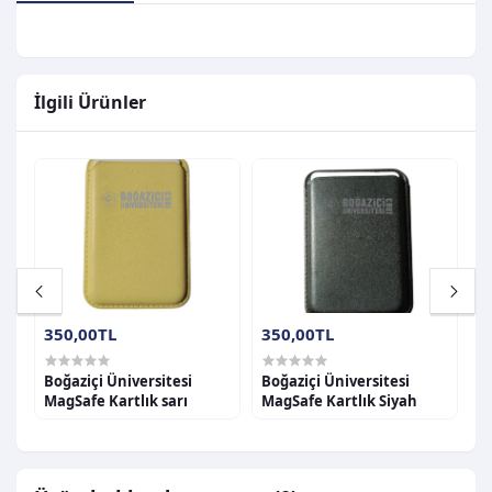
İlgili Ürünler
350,00TL
350,00TL
3
Boğaziçi Üniversitesi
Boğaziçi Üniversitesi
B
u
MagSafe Kartlık sarı
MagSafe Kartlık Siyah
M