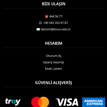
BIZE ULAŞIN
☎️ 444 56 77
️ +90 543 352 67 87
✉️ iletisim@boun.edu.tr
HESABIM
Oturum Aç
Sipariş Geçmişi
İstek Listem
GÜVENLI ALIŞVERIŞ