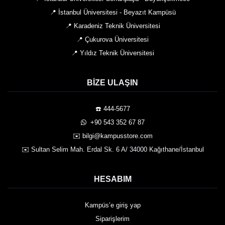
📍 İstanbul Üniversitesi - Beyazıt Kampüsü
📍 Karadeniz Teknik Üniversitesi
📍 Çukurova Üniversitesi
📍 Yıldız Teknik Üniversitesi
BIZE ULAŞIN
☎️ 444-5677
️ +90 543 352 67 87
✉️ bilgi@kampusstore.com
✉️ Sultan Selim Mah. Erdal Sk. 6 A/ 34000 Kağıthane/İstanbul
HESABIM
Kampüs’e giriş yap
Siparişlerim